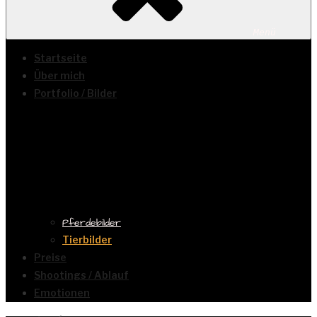
Menü
Startseite
Über mich
Portfolio / Bilder
Pferdebilder
Tierbilder
Preise
Shootings / Ablauf
Emotionen