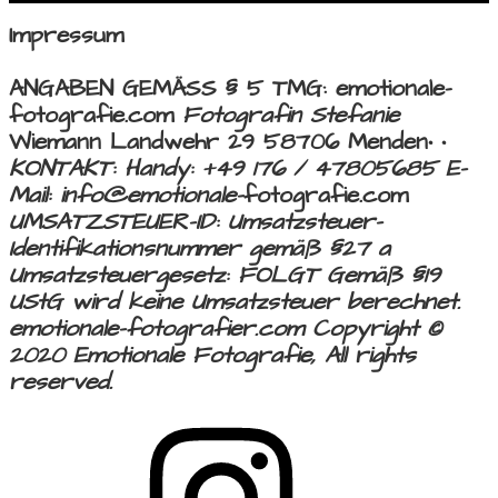
Impressum
ANGABEN GEMÄSS § 5 TMG: emotionale-
fotografie.com
Fotografin
Stefanie
Wiemann Landwehr 29 58706 Menden• •
KONTAKT:
Handy: +49 176 / 47805685
E-
Mail: info@emotionale-
fotografie.com
UMSATZSTEUER-ID:
Umsatzsteuer-
Identifikationsnummer gemäß §27 a
Umsatzsteuergesetz:
FOLGT Gemäß §19
UStG wird keine Umsatzsteuer berechnet.
emotionale-fotografier.com
Copyright ©
2020 Emotionale Fotografie, All rights
reserved.
turnier
fotografin